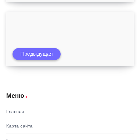
Предыдущая
Беременность как рассчитать дату родов
Меню
Главная
Карта сайта