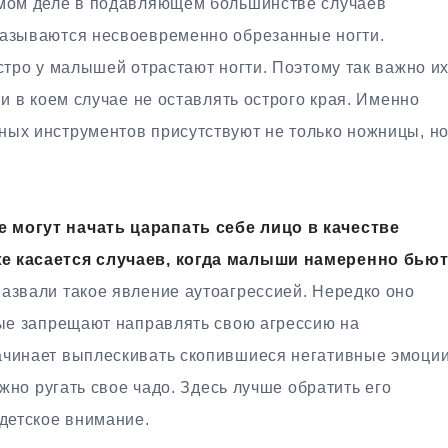
амом деле в подавляющем большинстве случаев
казываются несвоевременно обрезанные ногти.
ыстро у малышей отрастают ногти. Поэтому так важно и
ни в коем случае не оставлять острого края. Именно
ных инструментов присутствуют не только ножницы, н
 могут начать царапать себе лицо в качестве
же касается случаев, когда малыши намеренно бью
азвали такое явление аутоагрессией. Нередко оно
лые запрещают направлять свою агрессию на
ачинает выплескивать скопившиеся негативные эмоци
ужно ругать свое чадо. Здесь лучше обратить его
 детское внимание.