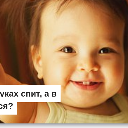
ках спит, а в
ся?