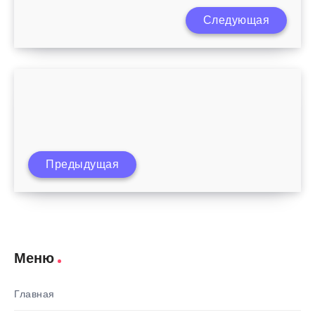
Следующая
Ветряная оспа у детей до года
Предыдущая
Загиб желчного пузыря у ребенка
Меню
Главная