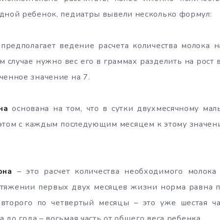
дной ребенок, педиатры вывели несколько формул:
предполагает ведение расчета количества молока н
м случае нужно вес его в граммах разделить на рост 
ченное значение на 7.
на
основана на том, что в сутки двухмесячному ма
 этом с каждым последующим месяцем к этому значен
рна
– это расчет количества необходимого молока
отяжении первых двух месяцев жизни норма равна п
 второго по четвертый месяцы – это уже шестая ча
да до года – восьмая часть от общего веса ребенка.