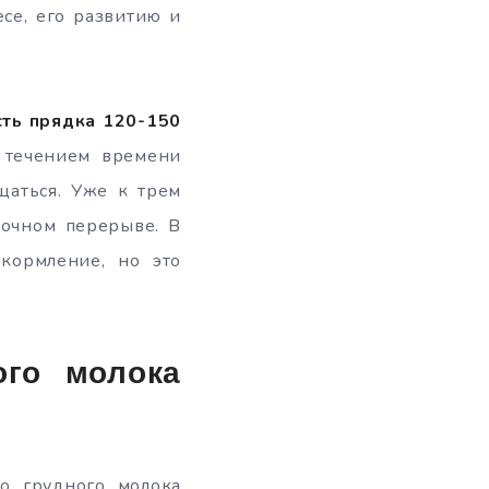
се, его развитию и
сть прядка 120-150
течением времени
щаться. Уже к трем
ночном перерыве. В
 кормление, но это
ого молока
во грудного молока