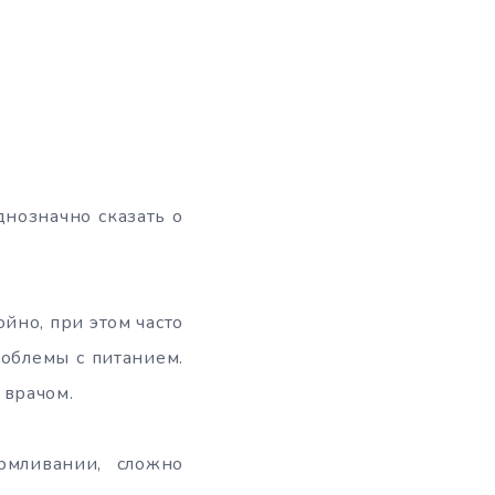
днозначно сказать о
ойно, при этом часто
роблемы с питанием.
 врачом.
рмливании, сложно