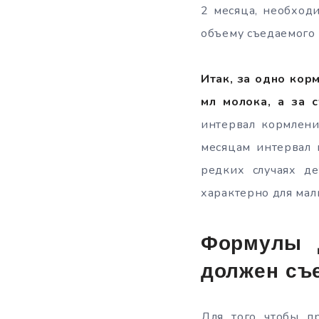
2 месяца, необход
объему съедаемого 
Итак, за одно кор
мл молока, а за 
интервал кормлени
месяцам интервал 
редких случаях де
характерно для ма
Формулы д
должен съе
Для того чтобы пр