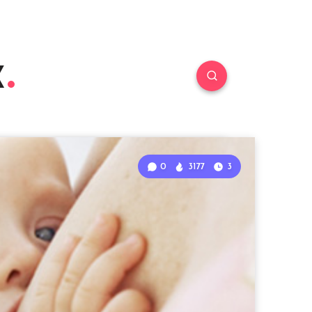
к
0
3177
3