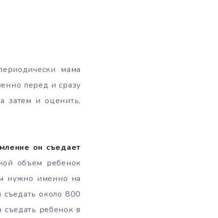
периодически мама
венно перед и сразу
 а затем и оценить,
рмление он съедает
кой объем ребенок
ям нужно именно на
 съедать около 800
н съедать ребенок в