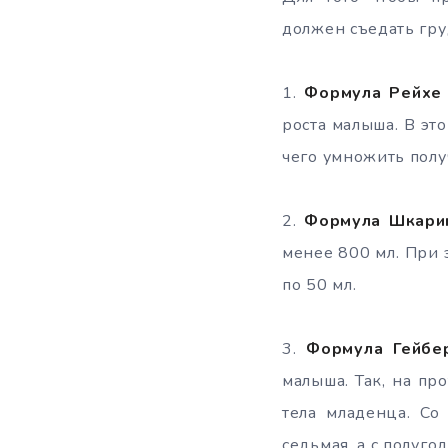
должен съедать гру
1.​
Формула Рейхе
роста малыша. В это
чего умножить полу
2.​
Формула Шкари
менее 800 мл. При
по 50 мл.
3.​
Формула Гейбе
малыша. Так, на пр
тела младенца. Со
седьмая, а с полуго