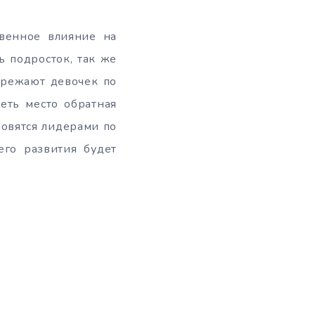
твенное влияние на
ь подросток, так же
ережают девочек по
еть место обратная
новятся лидерами по
его развития будет