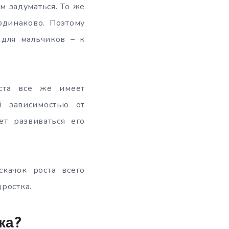
м задуматься. То же
одинаково. Поэтому
 для мальчиков – к
ста все же имеет
й зависимостью от
ет развиваться его
качок роста всего
дростка.
ка?