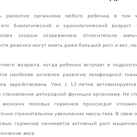
 развитие организма любого ребенка, в том ч
 его биологический и хронологический возраст.
 более скорым созреванием, относительно маль
сте девочки могут иметь даже больший рост и вес, н
тнего возраста, когда ребенок вступает в подрост
тся наиболее активное развитие лимфоидной ткани
ла задействована. Уже с 12-летия активизируетс
я становление детородной функции организма. Не сто
 женских половых гормонов происходит отложе
точно стремительном увеличении массы тела. В свою 
овых гормонов начинается активный рост мышечной
еличение веса.