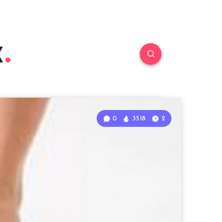
к
0
3518
2