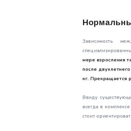
Нормальны
Зависимость ме
специализированн
мере взросления та
после двухлетнего
кг. Прекращается 
Ввиду существующе
всегда в комплексе
стоит ориентироват