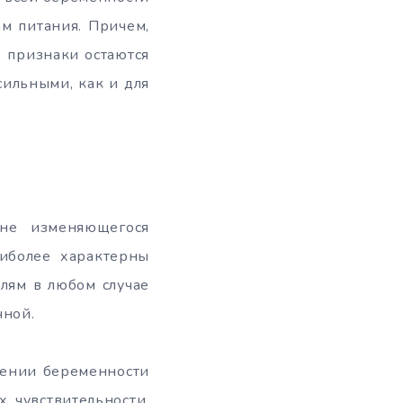
м питания. Причем,
, признаки остаются
сильными, как и для
не изменяющегося
аиболее характерны
лям в любом случае
чной.
плении беременности
 чувствительности.