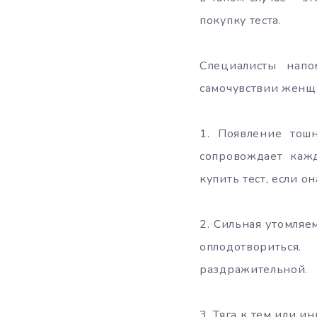
покупку теста.
Специалисты нап
самочувствии женщи
1. Появление тош
сопровождает каж
купить тест, если о
2. Сильная утомляе
оплодотворитьс
раздражительной.
3. Тяга к тем или 