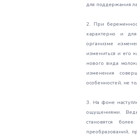
для поддержания л
2. При беременнос
характерно и для
организме измене
измениться и его к
нового вида молок
изменения совер
особенностей, не т
3. На фоне наступ
ощущениями. Вед
становятся боле
преобразований, п