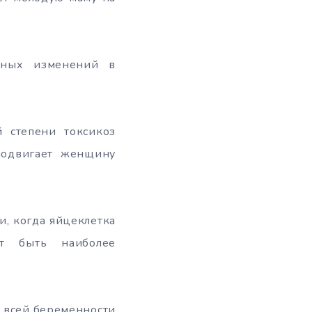
рных изменений в
 степени токсикоз
подвигает женщину
и, когда яйцеклетка
т быть наиболее
и всей беременности