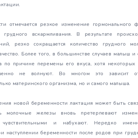
актации.
ти отмечается резкое изменение гормонального 
 грудного вскармливания. В результате проис
ний, резко сокращается количество грудного мо
ачество. Более того, в большинстве случаев малыш и 
а по причине перемены его вкуса, хотя некоторы
шенно не волнуют. Во многом это зависит о
олько материнского организма, но и самого малыша.
ления новой беременности лактация может быть свя
ь молочные железы вновь претерпевают измене
е чувствительными и набухают. Нередко име
ри наступлении беременности после родов при груд