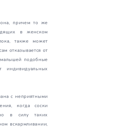
фона, причем то же
ходящих в женском
лока, также может
сам отказывается от
х малышей подобные
т индивидуальных
зана с неприятными
ния, когда соски
нно в силу таких
ном вскармливании,