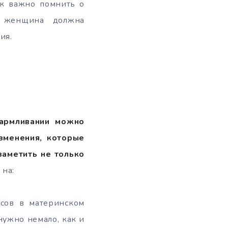
ак важно помнить о
, женщина должна
ия.
армливании можно
зменения, которые
заметить не только
 на:
рсов в материнском
нужно немало, как и