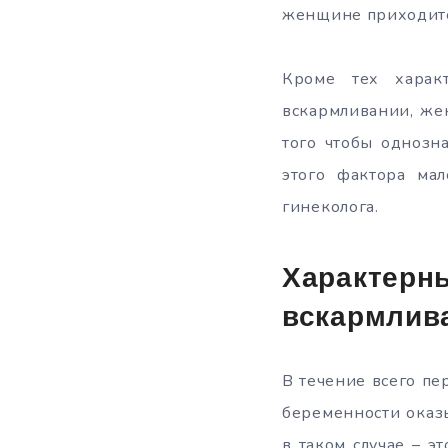
женщине приходитс
Кроме тех харак
вскармливании, же
того чтобы однозн
этого фактора мал
гинеколога.
Характер
вскармлив
В течение всего пе
беременности оказ
в таком случае – 