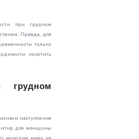
ости при грудном
твием. Правда, для
еременности только
ходимости посетить
и грудном
ризнаки наступления
иентир для женщины
ет молодую маму на