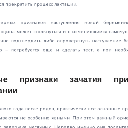
я прекратить процесс лактации.
терных признаков наступления новой беременн
нщина может столкнуться и с изменившимся самочувс
ачно подтвердить либо опровергнуть наступление б
о – потребуется еще и сделать тест, а при необ
ные признаки зачатия пр
ании
рвого года после родов, практически все основные п
ываются не особенно явными. При этом важный ор
это задержка месячных. Нередко именно она подвига