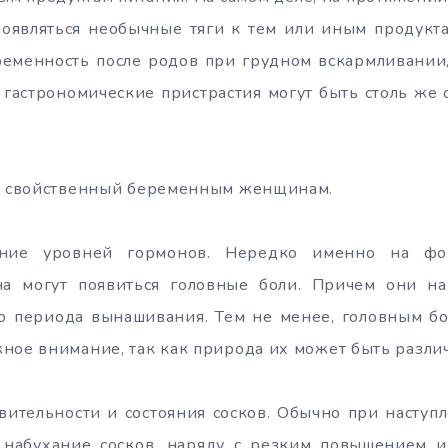
оявляться необычные тяги к тем или иным продукта
ременность после родов при грудном вскармливании
 гастрономические пристрастия могут быть столь же 
т, свойственный беременным женщинам.
ение уровней гормонов. Нередко именно на фо
а могут появиться головные боли. Причем они н
о периода вынашивания. Тем не менее, головным бо
ное внимание, так как природа их может быть разли
вительности и состояния сосков. Обычно при насту
набухание сосков, наряду с резким повышением их