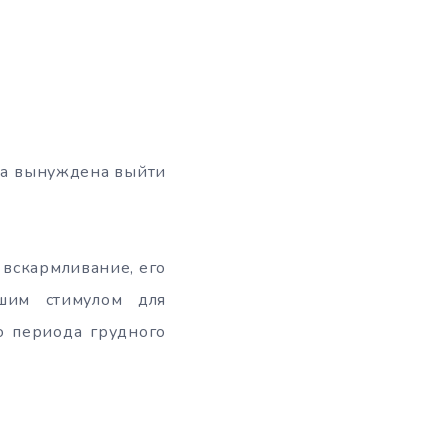
ама вынуждена выйти
 вскармливание, его
шим стимулом для
ю периода грудного