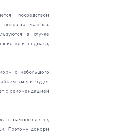
ется посредством
 возраста малыша.
льзуются в случае
олько врач-педиатр,
икорм с небольшого
 объем смеси будет
дет с рекомендацией
сать намного легче,
ди. Поэтому докорм