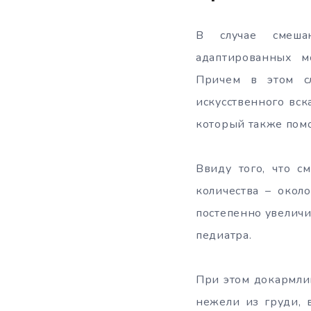
В случае смешан
адаптированных м
Причем в этом сл
искусственного вск
который также помо
Ввиду того, что с
количества – окол
постепенно увеличи
педиатра.
При этом докармлив
нежели из груди, 