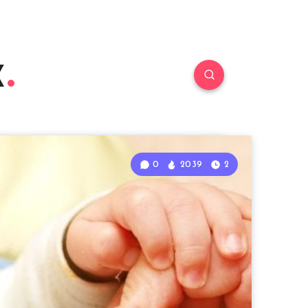
к
0
2039
2