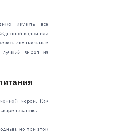
димо изучить все
ажденной водой или
зовать специальные
е лучший выход из
питания
менной мерой. Как
вскармливанию.
бодным, но при этом