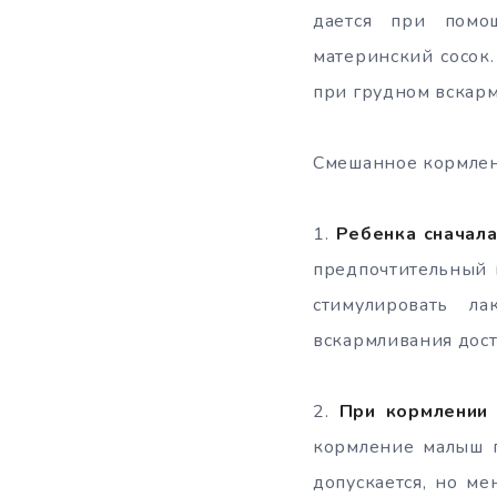
дается при помо
материнский сосок
при грудном вскар
Смешанное кормлен
1.​
Ребенка сначала
предпочтительный в
стимулировать л
вскармливания дост
2.​
При кормлении 
кормление малыш по
допускается, но ме