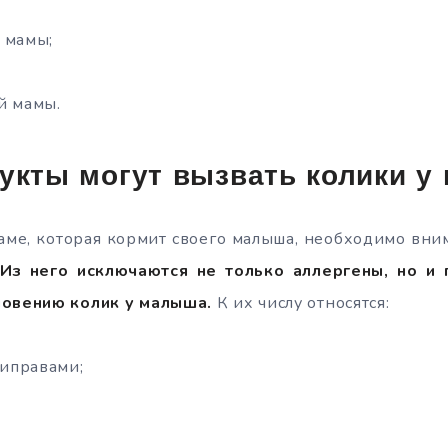
 мамы;
й мамы.
дукты могут вызвать колики 
ме, которая кормит своего малыша, необходимо вним
.
Из него исключаются не только аллергены, но и
новению колик у малыша.
К их числу относятся:
риправами;