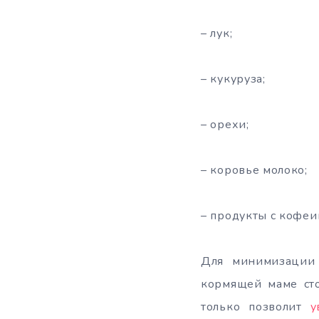
– лук;
– кукуруза;
– орехи;
– коровье молоко;
– продукты с кофеи
Для минимизации 
кормящей маме сто
только позволит
у