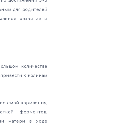
о по достижении 3-5
льным для родителей
мальное развитие и
большом количестве
 привести к коликам
системой кормления,
откой ферментов,
ми матери в ходе