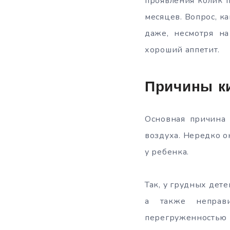
проявления колик п
месяцев.
Вопрос, к
даже, несмотря на
хороший аппетит.
Причины к
Основная причина 
воздуха. Нередко о
у ребенка.
Так, у грудных дет
а также неправи
перегруженность