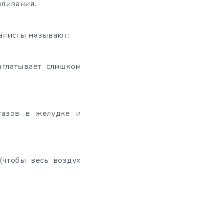
мливания.
алисты называют:
аглатывает слишком
газов в желудке и
(чтобы весь воздух