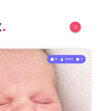
к
0
2093
2