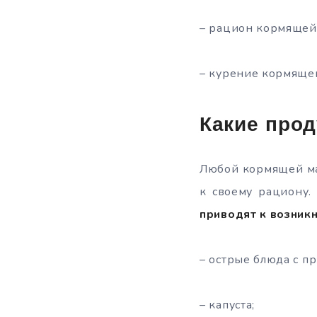
– рацион кормящей
– курение кормяще
Какие про
Любой кормящей ма
к своему рациону
приводят к возник
– острые блюда с п
– капуста;