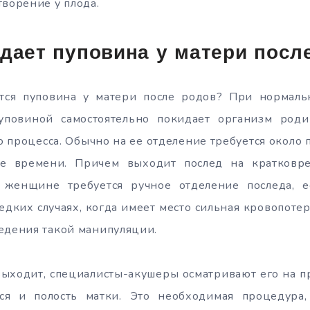
творение у плода.
дает пуповина у матери посл
тся пуповина у матери после родов? При нормал
пуповиной самостоятельно покидает организм ро
 процесса. Обычно на ее отделение требуется около п
е времени. Причем выходит послед на кратковре
 женщине требуется ручное отделение последа, 
редких случаях, когда имеет место сильная кровопотер
едения такой манипуляции.
выходит, специалисты-акушеры осматривают его на п
ся и полость матки. Это необходимая процедура,