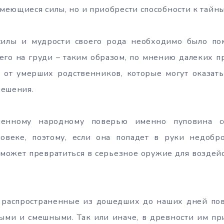
еющиеся силы, но и приобрести способности к тайн
силы и мудрости своего рода необходимо было по
его на груди – таким образом, по мнению далеких 
 от умерших родственников, которые могут оказат
решения.
аненному народному поверью именно пуповина с
веке, поэтому, если она попадет в руки недобро
может превратиться в серьезное оружие для воздей
 распространенные из дошедших до наших дней по
пыми и смешными. Так или иначе, в древности им п