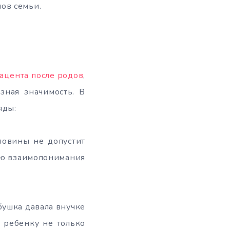
ов семьи.
лацента после родов
,
зная значимость. В
яды:
повины не допустит
нию взаимопонимания
бушка давала внучке
 ребенку не только