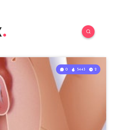
к
0
5443
2