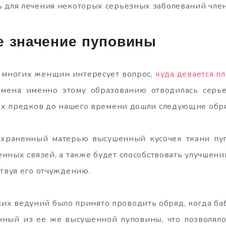
 для лечения некоторых серьезных заболеваний член
е значение пуповины
о многих женщин интересует вопрос,
куда девается п
мена именно этому образованию отводилась серье
ких предков до нашего времени дошли следующие обр
 сохраненный матерью высушенный кусочек ткани пу
нных связей, а также будет способствовать улучше
ствуя его отчуждению.
ских ведуний было принято проводить обряд, когда ба
енный из ее же высушенной пуповины, что позволяло