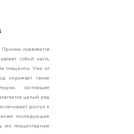
а
 Причем появляется
авляет собой часть
ие плаценты. Уже от
од окружает такое
ледом, состоящее
злагается целый ряд
спечивает доступ к
 также последующее
ту же плацентарную