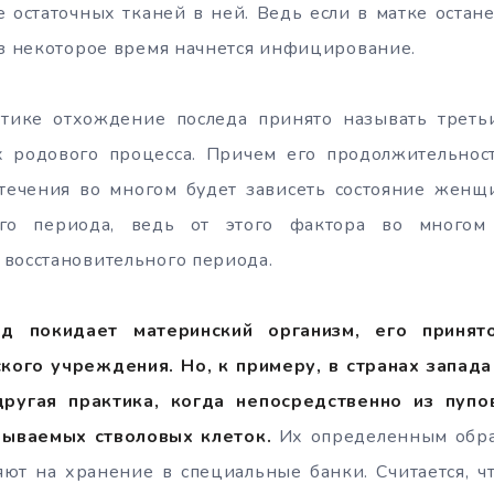
 остаточных тканей в ней. Ведь если в матке остан
ез некоторое время начнется инфицирование.
ктике отхождение последа принято называть трет
 родового процесса. Причем его продолжительност
о течения во многом будет зависеть состояние жен
ого периода, ведь от этого фактора во многом
восстановительного периода.
д покидает материнский организм, его принят
кого учреждения. Но, к примеру, в странах запад
другая практика, когда непосредственно из пупо
зываемых стволовых клеток.
Их определенным обра
яют на хранение в специальные банки. Считается, 