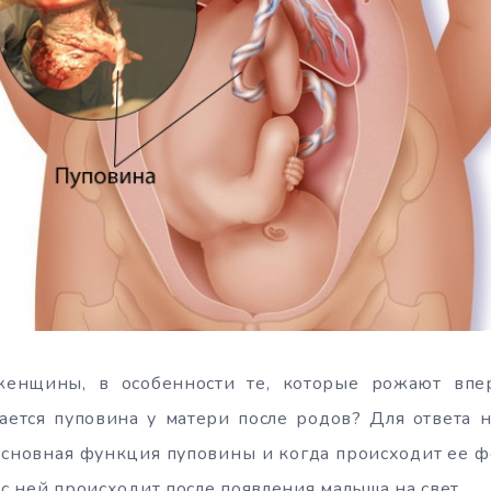
енщины, в особенности те, которые рожают впер
ается пуповина у матери после родов? Для ответа н
основная функция пуповины и когда происходит ее 
 с ней происходит после появления малыша на свет.