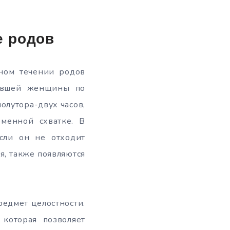
е родов
ьном течении родов
дившей женщины по
олутора-двух часов,
менной схватке. В
если он не отходит
я, также появляются
редмет целостности.
 которая позволяет