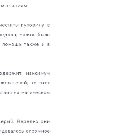
ым знаниям.
местить пуповину в
предков, можно было
ь помощь также и в
одержит максимум
желателей, то этот
ствия на магическом
верий. Нередко они
ридавалось огромное