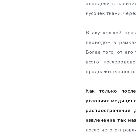
определить наличие
кусочек ткани, чер
В акушерской пра
периодом в рамках
Более того, от ег
всего послеродов
продолжительность 
Как только после
условиях медицинс
распространение 
извлечение так на
после чего отправл