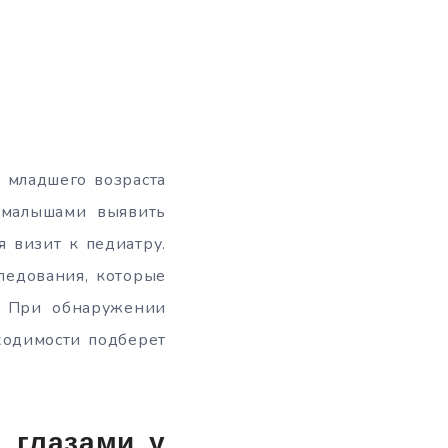
 младшего возраста
с малышами выявить
я визит к педиатру.
ледования, которые
. При обнаружении
ходимости подберет
д глазами у