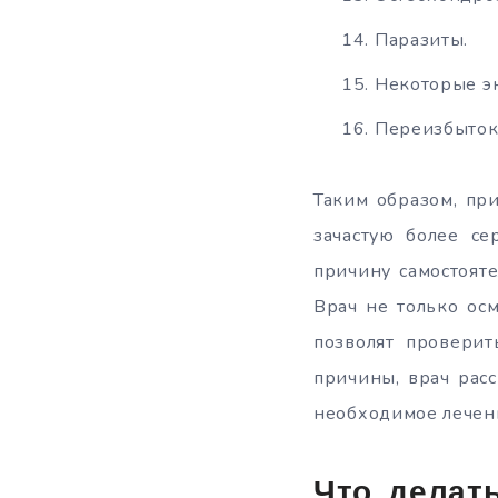
Паразиты.
Некоторые э
Переизбыток 
Таким образом, пр
зачастую более се
причину самостояте
Врач не только ос
позволят провери
причины, врач рас
необходимое лечен
Что делать