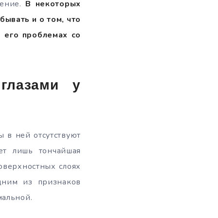
ление.
В некоторых
бывать и о том, что
х его проблемах со
глазами у
ы в ней отсутствуют
яет лишь тончайшая
поверхностных слоях
дним из признаков
мальной.