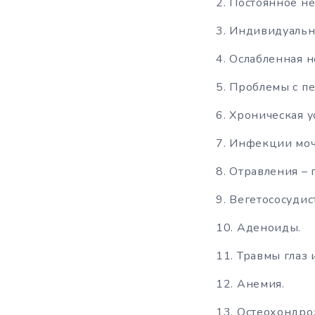
Постоянное н
Индивидуальны
Ослабленная н
Проблемы с пе
Хроническая ус
Инфекции моч
Отравления – 
Вегетососудис
Аденоиды.
Травмы глаз 
Анемия.
Остеохондроз