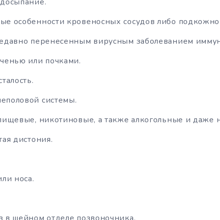
едосыпание.
е особенности кровеносных сосудов либо подкожной
едавно перенесенным вирусным заболеванием иммун
ченью или почками.
талость.
еполовой системы.
пищевые, никотиновые, а также алкогольные и даже 
тая дистония.
или носа.
 в шейном отделе позвоночника.