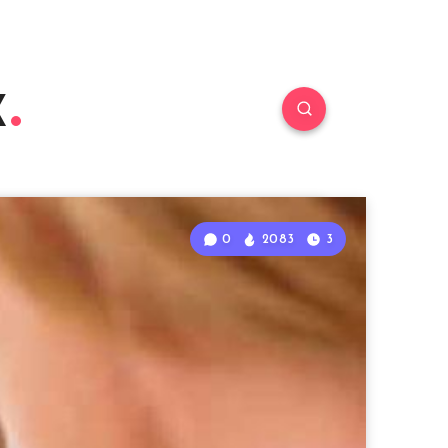
к
0
2083
3