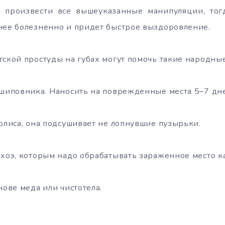
 произвести все вышеуказанные манипуляции, тогд
нее болезненно и придет быстрое выздоровление.
тской простуды на губах могут помочь такие народные
 шиповника. Наносить на поврежденные места 5–7 дне
полиса, она подсушивает не лопнувшие пузырьки.
нхоэ, которым надо обрабатывать зараженное место к
нове меда или чистотела.