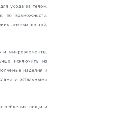
для ухода за телом,
я, по возможности,
ужих личных вещей,
о-и микроэлементы,
учше исключить из
копченые изделия и
аслами и остальными
потребления пищи и