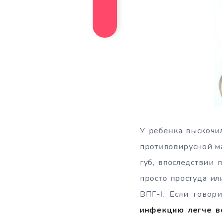
У ребенка выскочил
противовирусной ма
губ, впоследствии
просто простуда ил
ВПГ-I. Если говор
инфекцию легче в