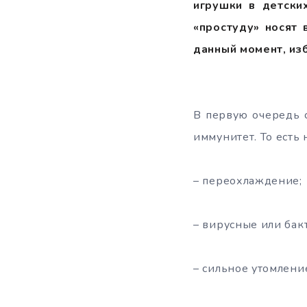
игрушки в детских
«простуду» носят 
данный момент, из
В первую очередь с
иммунитет. То есть
– переохлаждение;
– вирусные или ба
– сильное утомлени