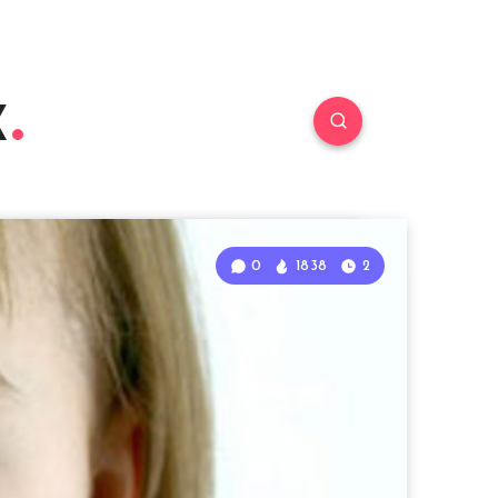
к
0
1838
2