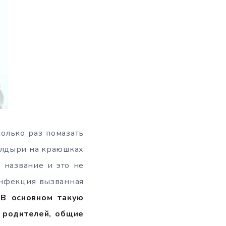
колько раз помазать
волдыри на краюшках
 название и это не
 инфекция вызванная
.
В основном такую
 родителей, общие