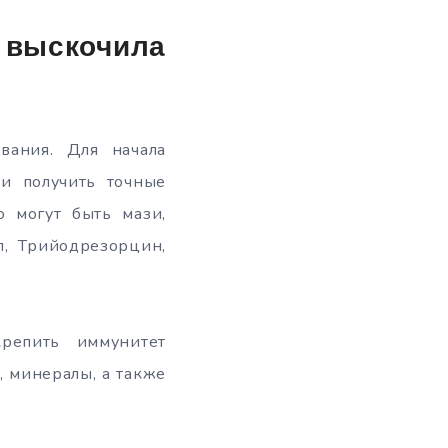
а выскочила
вания. Для начала
 и получить точные
о могут быть мази,
л, Трийодрезорцин,
крепить иммунитет
 минералы, а также