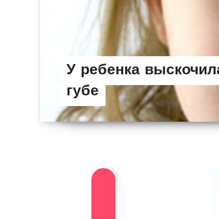
У ребенка выскочил
губе