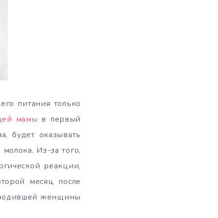
его питания только
щей мамы
в первый
а, будет оказывать
 молока. Из-за того,
ргической реакции,
торой месяц после
о родившей женщины