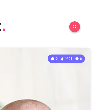
к
0
1995
2