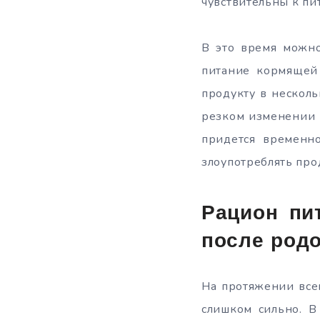
чувствительны к п
В это время можно
питание кормящей
продукту в нескол
резком изменении п
придется временн
злоупотреблять про
Рацион пи
после род
На протяжении все
слишком сильно. В