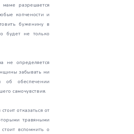
 маме разрешается
любые копчености и
товить буженину в
то будет не только
а не определяется
енщины забывать ни
я об обеспечении
шего самочувствия.
стоит отказаться от
которыми травяными
 стоит вспомнить о