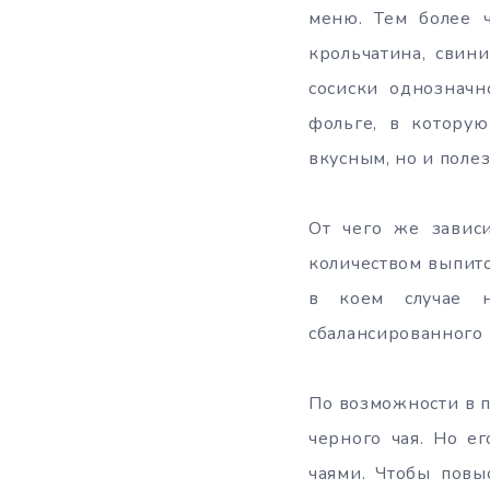
меню. Тем более 
крольчатина, свин
сосиски однознач
фольге, в которую
вкусным, но и поле
От чего же завис
количеством выпит
в коем случае н
сбалансированного 
По возможности в п
черного чая. Но е
чаями. Чтобы повы