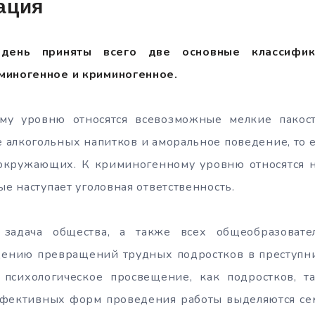
ация
день приняты всего две основные классифик
миногенное и криминогенное.
у уровню относятся всевозможные мелкие пакост
 алкогольных напитков и аморальное поведение, то ест
 окружающих. К криминогенному уровню относятся 
ые наступает уголовная ответственность.
 задача общества, а также всех общеобразоват
щению превращений трудных подростков в преступни
 психологическое просвещение, как подростков, т
фективных форм проведения работы выделяются се