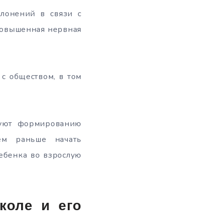
клонений в связи с
повышенная нервная
 с обществом, в том
твуют формированию
ем раньше начать
ебенка во взрослую
коле и его