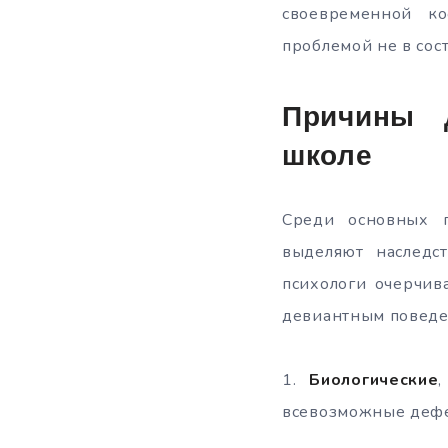
своевременной ко
проблемой не в сос
Причины 
школе
Среди основных п
выделяют наследст
психологи очерчив
девиантным поведе
1.
Биологические
всевозможные дефек