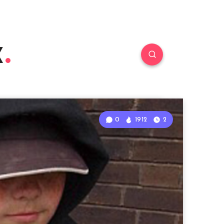
к
0
1912
2