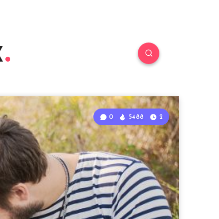
к
0
5488
2