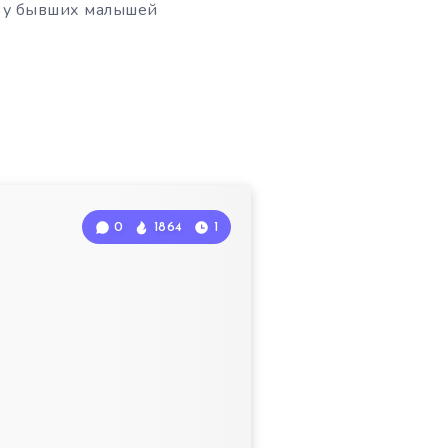
я у бывших малышей
0
1864
1