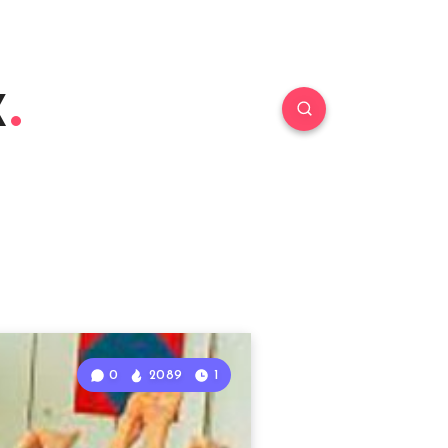
к
0
2089
1