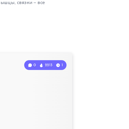
мышцы, связки – все
0
2213
1