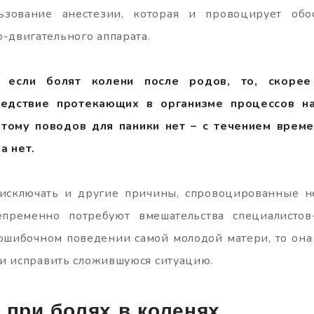
ьзование анестезии, которая и провоцирует обо
-двигательного аппарата.
, если болят колени после родов, то, скорее
ледствие протекающих в организме процессов н
тому поводов для паники нет – с течением врем
а нет.
 исключать и другие причины, спровоцированные 
епременно потребуют вмешательства специалистов
ошибочном поведении самой молодой матери, то она
в и исправить сложившуюся ситуацию.
 при болях в коленях