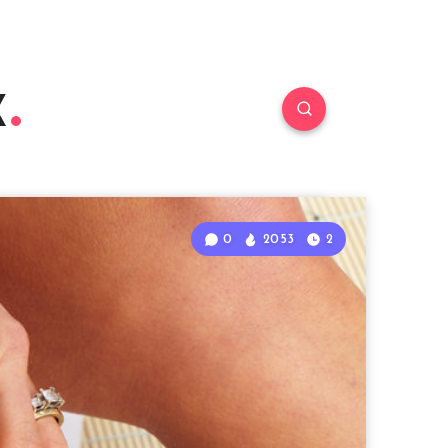
к
0
2053
2