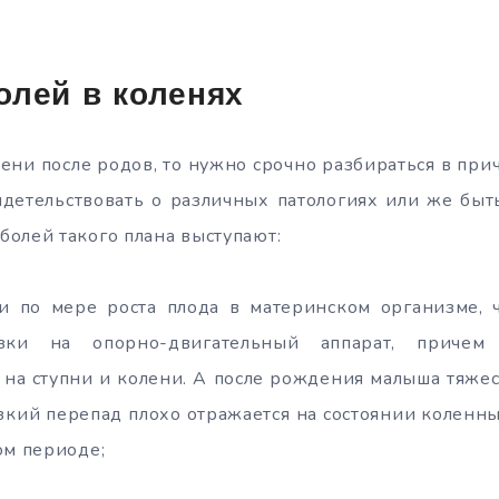
олей в коленях
лени после родов, то нужно срочно разбираться в при
идетельствовать о различных патологиях или же быт
олей такого плана выступают:
и по мере роста плода в материнском организме, ч
узки на опорно-двигательный аппарат, причем 
на ступни и колени. А после рождения малыша тяжес
зкий перепад плохо отражается на состоянии коленны
ом периоде;