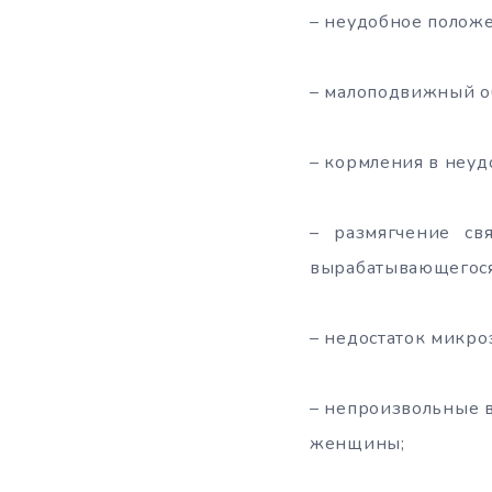
– неудобное положе
– малоподвижный о
– кормления в неуд
– размягчение св
вырабатывающегося
– недостаток микро
– непроизвольные в
женщины;