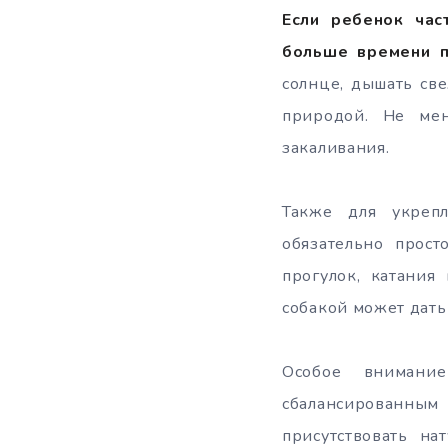
Если ребенок час
больше времени п
солнце, дышать св
природой. Не ме
закаливания.
Также для укреп
обязательно прост
прогулок, катания
собакой может дать
Особое внимани
сбалансированны
присутствовать н