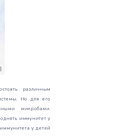
остоять различным
истемы. Но для его
чными микробами.
поднять иммунитет у
 иммунитета у детей