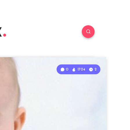
к
0
1704
2