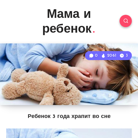
Мама и
ребенок
0
2061
3
Ребенок 3 года храпит во сне