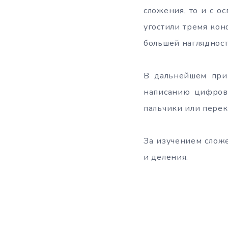
сложения, то и с о
угостили тремя конф
большей наглядност
В дальнейшем прим
написанию цифровы
пальчики или перек
За изучением слож
и деления.