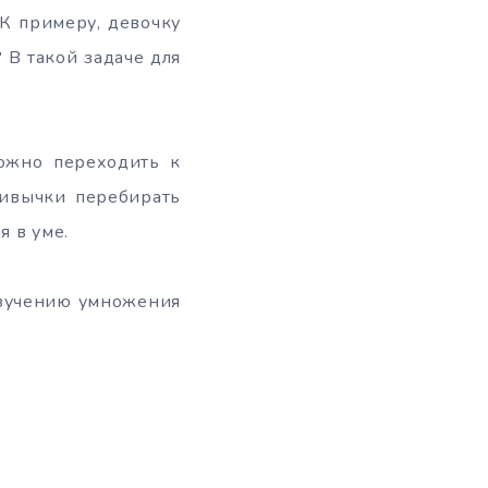
 К примеру, девочку
? В такой задаче для
можно переходить к
ривычки перебирать
я в уме.
изучению умножения