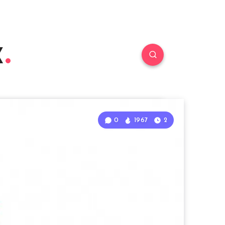
к
0
1967
2