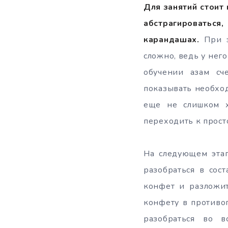
Для занятий стоит
абстрагироватьс
карандашах.
При э
сложно, ведь у него
обучении азам сч
показывать необход
еще не слишком х
переходить к простом
На следующем этап
разобраться в сос
конфет и разложит
конфету в противо
разобраться во 