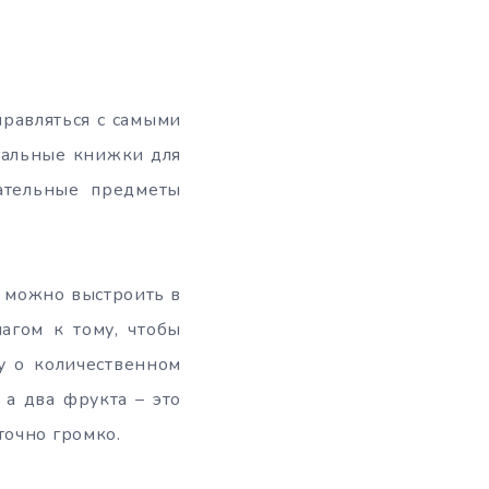
правляться с самыми
иальные книжки для
ательные предметы
 можно выстроить в
агом к тому, чтобы
у о количественном
а два фрукта – это
точно громко.