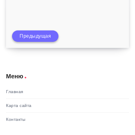
Предыдущая
Как убрать обвисший живот после родов
Меню
Главная
Карта сайта
Контакты